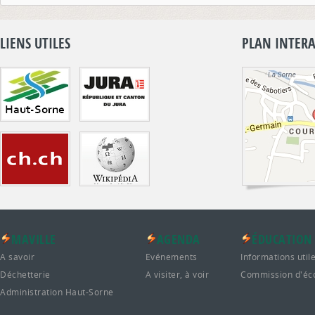
LIENS UTILES
PLAN INTERA
MAVILLE
AGENDA
ÉDUCATION
A savoir
Evénements
Informations util
Déchetterie
A visiter, à voir
Commission d'éc
Administration Haut-Sorne