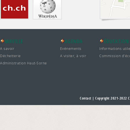
MAVILLE
AGENDA
ÉDUCATION
A savoir
Evénements
Informations util
Déchetterie
A visiter, à voir
Commission d'éc
Administration Haut-Sorne
Contact
| Copyright 2021-2022
C