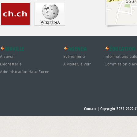
MAVILLE
AGENDA
ÉDUCATION
A savoir
Evénements
Informations util
Déchetterie
A visiter, à voir
Commission d'éc
Administration Haut-Sorne
Contact
| Copyright 2021-2022
C